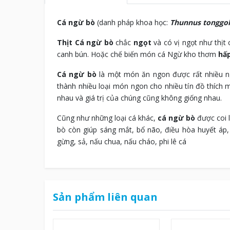
Cá ngừ bò
(danh pháp khoa học:
Thunnus tonggol
Thịt Cá ngừ bò
chắc
ngọt
và có vị ngọt như thị
canh bún. Hoặc chế biến món cá Ngừ kho thơm
hấp
Cá ngừ bò
là một món ăn ngon được rất nhiều ng
thành nhiều loại món ngon cho nhiều tín đồ thích
nhau và giá trị của chúng cũng không giống nhau.
Cũng như những loại cá khác,
cá ngừ bò
được coi l
bò còn giúp sáng mắt, bổ não, điều hòa huyết áp,
gừng, sả, nấu chua, nấu cháo, phi lê cá
Sản phẩm liên quan