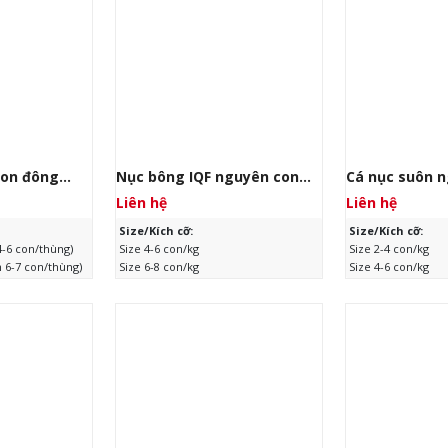
con đông
Nục bông IQF nguyên con
Cá nục suôn 
 nội nạng)
đông lạnh
đông lạnh
Liên hệ
Liên hệ
Size/Kích cỡ:
Size/Kích cỡ:
4-6 con/thùng)
Size 4-6 con/kg
Size 2-4 con/kg
m 6-7 con/thùng)
Size 6-8 con/kg
Size 4-6 con/kg
Size 8-10 con/kg
Size 6-8 con/kg
, khoảng
Xuất xứ:
Trung Quốc
Size 8-10 con/kg
Xuất xứ:
Trung Q
Quy cách:
Đông rời, 10kg/thùng
Quy cách:
Đông r
ng kể từ ngày
Hạn sử dụng:
24 tháng kể từ ngày
Hạn sử dụng:
24 
sản xuất
sản xuất
 TIẾT
XEM CHI TIẾT
XEM C