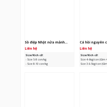
Sồ điệp Nhật nửa mảnh
Cá hồi nguyên 
đông lạnh
lạnh (bỏ đầu bỏ
Liên hệ
Liên hệ
Size/Kích cỡ:
Size/Kích cỡ:
- Size 5-8 con/kg
Size 4-6kg/con (tầm 
- Size 8-10 con/kg
Size 3.6-5kg/con (tầ
Xuất xứ:
Nhật Bản
Xuất xứ:
Chile
Quy cách:
1kg/túi, 1kg x 10/thùng
Quy cách:
Đông rời
Hạn sử dụng:
24 tháng kể từ ngày
25kg/thùng
sản xuất
Hạn sử dụng:
24 thá
sản xuất
XEM CHI TIẾT
XEM CHI