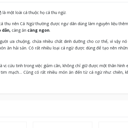
) là một loài cá thuộc họ cá thu ngừ.
t cá thu nên Cá Ngừ thường được ngư dân dùng làm nguyên liệu thêm
 dẫn,
càng ăn
càng ngon
.
ười ưa chuộng, chứa nhiều chất dinh dưỡng cho cơ thể, vì vậy nó
 món ăn hải sản. Có rất nhiều loại cá ngừ được dùng để tạo nên nh
à vị cứu tinh trong việc giảm cân, không chỉ giữ được một thân hình 
 tim mạch… Cũng có rất nhiều món ăn đến từ cá ngừ như: chiên, kh