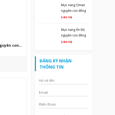
Mực nang Oman
nguyên con đông
lạnh size nhỏ
Liên hệ
Mực nang Ấn Độ
nguyên con đông
lạnh 10kg
Liên hệ
nguyên con
ĐĂNG KÝ NHẬN
THÔNG TIN
uốc
ời, 10kg/thùng
tháng kể từ ngày
HI TIẾT