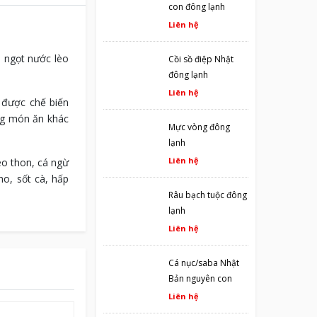
con đông lạnh
Liên hệ
 ngọt nước lèo
Cồi sồ điệp Nhật
đông lạnh
Liên hệ
 được chế biến
ững món ăn khác
Mực vòng đông
lạnh
Liên hệ
eo thon, cá ngừ
o, sốt cà, hấp
Râu bạch tuộc đông
lạnh
Liên hệ
Cá nục/saba Nhật
Bản nguyên con
đông lạnh
Liên hệ