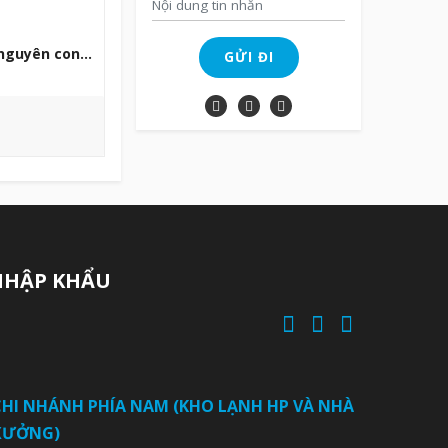
 nguyên con
GỬI ĐI
g
thùng
tháng kể từ ngày
NHẬP KHẨU
HI TIẾT
CHI NHÁNH PHÍA NAM (KHO LẠNH HP VÀ NHÀ
XƯỞNG)