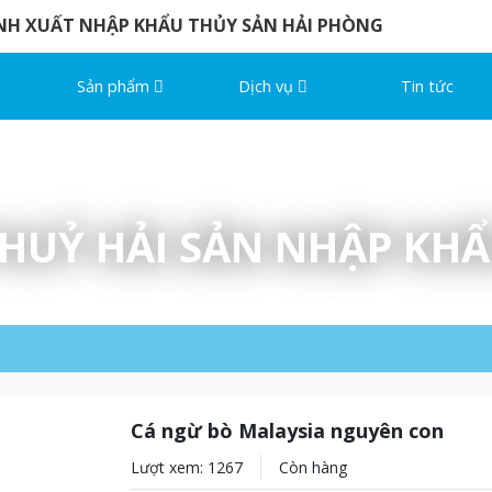
NH XUẤT NHẬP KHẨU THỦY SẢN HẢI PHÒNG
Sản phẩm
Dịch vụ
Tin tức
HUỶ HẢI SẢN NHẬP KH
Cá ngừ bò Malaysia nguyên con
Lượt xem: 1267
Còn hàng