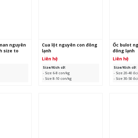
ngày sản xuất
I TIẾT
XEM CHI TIẾT
XEM 
man nguyên
Cua lột nguyên con đông
Ốc bulot n
h size to
lạnh
đông lạnh
Liên hệ
Liên hệ
Size/Kích cỡ:
Size/Kích cỡ:
- Size 6-8 con/kg
- Size 20-40 ốc
- Size 8-10 con/kg
- Size 30-50 ốc
- Size 10-12 con/kg
Xuất xứ:
Anh 
Quy cách: 10 x 1kg hộp/10kg
Quy cách:
10 
thùng
thùng.
10kg hoặc xá 1
 tháng kể từ
Xuất xứ: Myanmar
hoặc 12kg/thù
Hạn sử dụng:
ngày sản xuất
I TIẾT
XEM CHI TIẾT
XEM 