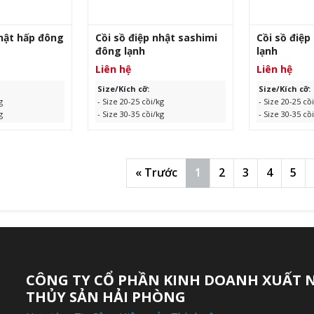
nhật hấp đông
Cồi sồ điệp nhật sashimi
Cồi sồ điệp
đông lạnh
lạnh
Liên hệ
Liên hệ
Size/Kích cỡ:
Size/Kích cỡ:
g
- Size 20-25 cồi/kg
- Size 20-25 cồ
g
- Size 30-35 cồi/kg
- Size 30-35 cồ
/kg
Xuất xứ:
Trung Quốc
Quy cách:
1kg
kg
Quy cách:
1kg/hộp, 10
hộp/thùng, 10
ản
hộp/thùng, 10kg/thùng
Hạn sử dụng:
i, 10
Hạn sử dụng:
24 tháng kể từ
ngày sản xuất
« Trước
1
2
3
4
5
thùng
ngày sản xuất
 tháng kể từ
I TIẾT
XEM CHI TIẾT
XEM 
CÔNG TY CỔ PHẦN KINH DOANH XUẤT 
THỦY SẢN HẢI PHÒNG