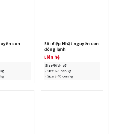
CHI TIẾT
XEM CHI TIẾT
guyên con
Sồi điệp Nhật nguyên con
đông lạnh
Liên hệ
Size/Kích cỡ:
/kg
- Size 6-8 con/kg
/kg
- Size 8-10 con/kg
Quốc
- Size 10-12 con/kg
túi x 1kg/thùng
Xuất xứ:
Nhật Bản
0kg
Quy cách: 20kg/thùng
ng
Hạn sử dụng:
24 tháng kể từ
24 tháng kể từ
ngày sản xuất
CHI TIẾT
XEM CHI TIẾT