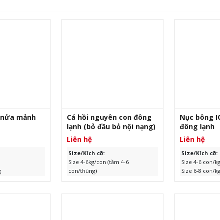
t nửa mảnh
Cá hồi nguyên con đông
Nục bông I
lạnh (bỏ đầu bỏ nội nạng)
đông lạnh
Liên hệ
Liên hệ
Size/Kích cỡ:
Size/Kích cỡ:
Size 4-6kg/con (tầm 4-6
Size 4-6 con/k
g
con/thùng)
Size 6-8 con/k
ản
Size 3.6-5kg/con (tầm 6-7
Size 8-10 con/
úi, 1kg x 10/thùng
con/thùng)
Xuất xứ:
Chile
Xuất xứ:
Trun
 tháng kể từ
Quy cách:
Đông rời, khoảng
Quy cách:
Đôn
25kg/thùng
Hạn sử dụng:
Hạn sử dụng:
24 tháng kể từ
ngày sản xuất