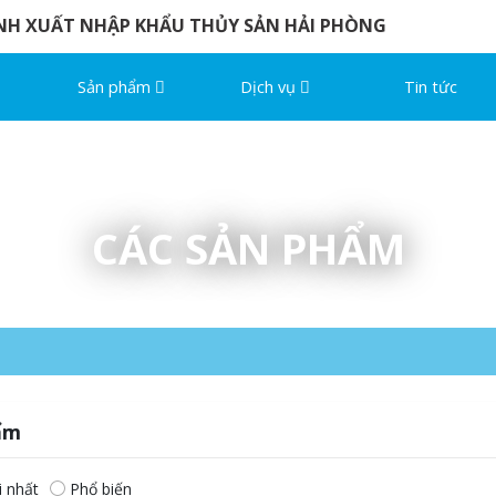
NH XUẤT NHẬP KHẨU THỦY SẢN HẢI PHÒNG
Sản phẩm
Dịch vụ
Tin tức
CÁC SẢN PHẨM
ẩm
 nhất
Phổ biến