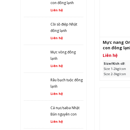
con đông lạnh
Liên hệ
XEM CH
Cồi sồ điệp Nhật
đông lạnh
Liên hệ
Mực nang O
con đông lạn
Mực vòng đông
Liên hệ
lạnh
Size/Kích cỡ:
Liên hệ
Size 1-2kg/con
Size 2-3kg/con
Size 3-5kg/con
Râu bạch tuộc đông
Xuất xứ:
Oman
lạnh
Quy cách:
24kg/
Liên hệ
Hạn sử dụng:
24
ngày sản xuất
Cá nục/saba Nhật
Bản nguyên con
đông lạnh
Liên hệ
XEM CH