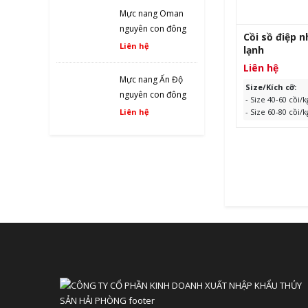
Mực nang Oman
nguyên con đông
Cồi sồ điệp 
lạnh size nhỏ
Liên hệ
lạnh
Liên hệ
Mực nang Ấn Độ
Size/Kích cỡ:
nguyên con đông
- Size 40-60 cồi/k
lạnh 10kg
Liên hệ
- Size 60-80 cồi/k
- Size 80-100 cồi
Size 100-120 cồi/
Xuất xứ:
Nhật B
Quy cách:
1kg/tú
túi/thùng, 10kg/
Hạn sử dụng:
24
ngày sản xuất
XEM CH