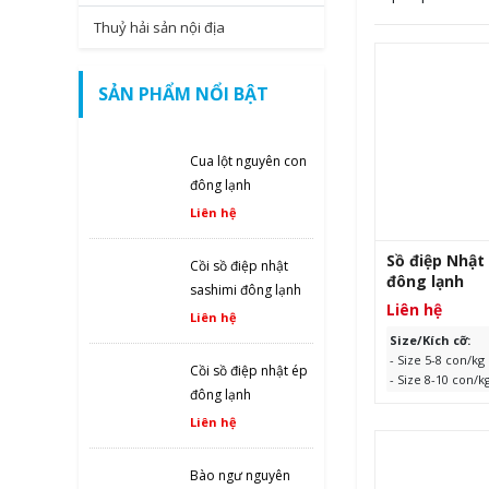
Thuỷ hải sản nội địa
SẢN PHẨM NỔI BẬT
Cua lột nguyên con
đông lạnh
Liên hệ
Sồ điệp Nhậ
Cồi sồ điệp nhật
đông lạnh
sashimi đông lạnh
Liên hệ
Liên hệ
Size/Kích cỡ:
- Size 5-8 con/kg
Cồi sồ điệp nhật ép
- Size 8-10 con/k
đông lạnh
Xuất xứ:
Nhật B
Quy cách:
1kg/t
Liên hệ
Hạn sử dụng:
24
ngày sản xuất
Bào ngư nguyên