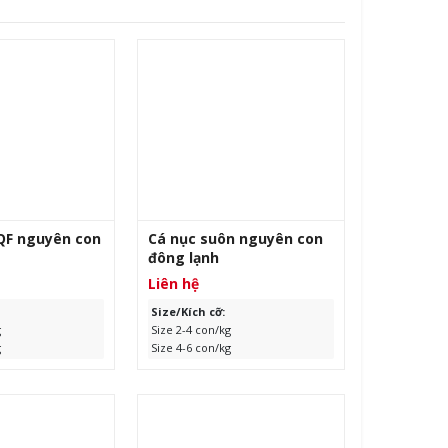
QF nguyên con
Cá nục suôn nguyên con
đông lạnh
Liên hệ
Size/Kích cỡ:
g
Size 2-4 con/kg
g
Size 4-6 con/kg
kg
Size 6-8 con/kg
g Quốc
Size 8-10 con/kg
Xuất xứ:
Trung Quốc
g rời, 10kg/thùng
Quy cách:
Đông rời, 10kg/thùng
24 tháng kể từ
Hạn sử dụng:
24 tháng kể từ
ngày sản xuất